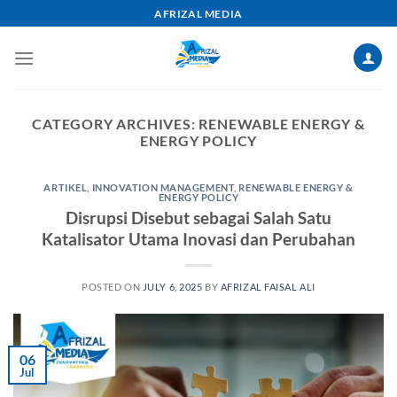
Skip
AFRIZAL MEDIA
to
content
CATEGORY ARCHIVES:
RENEWABLE ENERGY &
ENERGY POLICY
ARTIKEL
,
INNOVATION MANAGEMENT
,
RENEWABLE ENERGY &
ENERGY POLICY
Disrupsi Disebut sebagai Salah Satu
Katalisator Utama Inovasi dan Perubahan
POSTED ON
JULY 6, 2025
BY
AFRIZAL FAISAL ALI
06
Jul